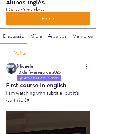
Alunos Inglês
Público
·
9 membros
Entrar
Discussão
Mídia
Arquivos
Membros
Voltar
Micaele
13 de fevereiro de 2025
Ativo na Comunidade
First course in english
I am watching with subtitle, but it's 
worth it. 😘