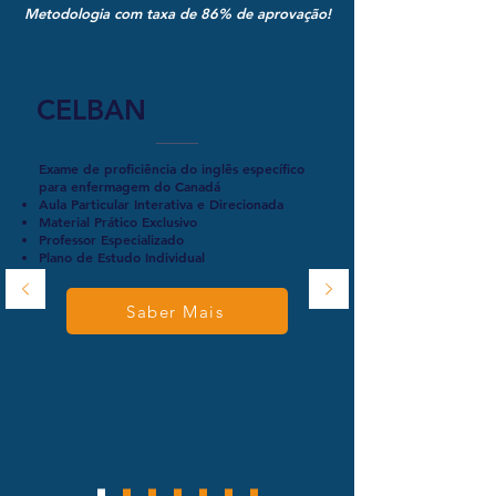
Metodologia com taxa de
86%
de aprovação!
CELBAN
Exame de proficiência do inglês específico
para enfermagem do Canadá
Aula Particular Interativa e Direcionada
Material Prático Exclusivo
Professor Especializado
Plano de Estudo Individual
Saber Mais