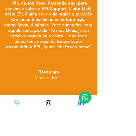
"Olá, eu sou Rose. Passando aqui para
conversar sobre a EFL Support. Muito fácil,
né! A EFL é uma escola de inglês que vocês
vão amar. Eles têm uma metodologia
maravilhosa, dinâmica. Você nunca fica com
aquele sensação de "Ai meu Deus, já vai
começar aquela aula chata.", que todo
aluno tem, né gente. Então, super
recomendo a EFL, gente. Vocês vão amar"
Rosemary
Maceió, Brasil