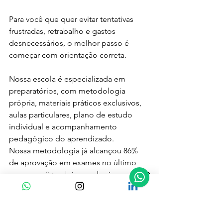
Para você que quer evitar tentativas 
frustradas, retrabalho e gastos 
desnecessários, o melhor passo é 
começar com orientação correta.
Nossa escola é especializada em 
preparatórios, com metodologia 
própria, materiais práticos exclusivos, 
aulas particulares, plano de estudo 
individual e acompanhamento 
pedagógico do aprendizado.
Nossa metodologia já alcançou 86% 
de aprovação em exames no último 
ano, e você também pode virar case! 🚀
Seu inglês já te levou até aqui. Agora é 
hora de fazer ele abrir portas de 
verdade.