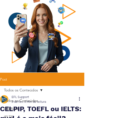
Post
Todos os Conteúdos
EFL Support
Todos os Conteúdos
3 de fev.
3 min de leitura
CELPIP, TOEFL ou IELTS:
CELBAN
IELTS