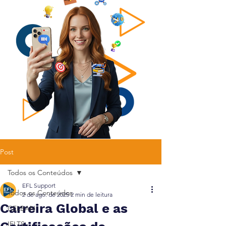
Post
Todos os Conteúdos
EFL Support
Todos os Conteúdos
2 de ago. de 2025
2 min de leitura
Carreira Global e as
CELBAN
IELTS