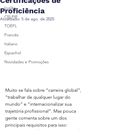
Certificações de
Inglês
Proficiência
CELPIP
Atualizado:
5 de ago. de 2025
TOEFL
Francês
Italiano
Espanhol
Novidades e Promoções
Muito se fala sobre “carreira global”, 
“trabalhar de qualquer lugar do 
mundo” e “internacionalizar sua 
trajetória profissional”. Mas pouca 
gente comenta sobre um dos 
principais requisitos para isso: