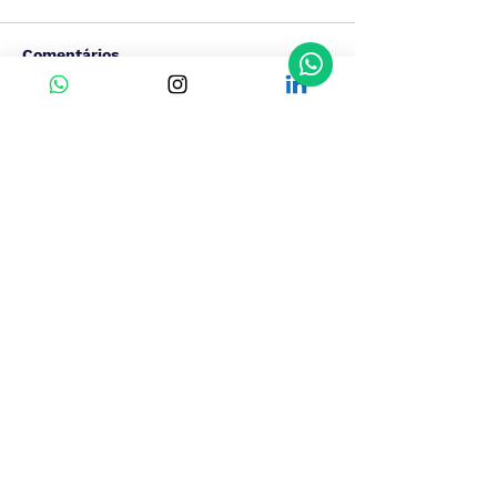
Comentários
Escreva um comentário
O que é preciso pra fazer os
exames de proficiência IELTS,
TOEFL ou CELPIP
Fique por dentro!
PROJETOS E CONTEÚDOS
Portal de Conteúdos
Fique por dentro de todas as novidades e